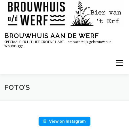
Ga
naar
de
inhoud
BROUWHUIS AAN DE WERF
SPECIAALBIER UIT HET GROENE HART – ambachtelijk gebrouwen in
Woubrugge
Menu
FOTO’S
View on Instagram