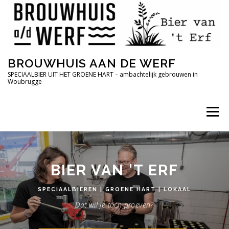
Ga
naar
de
inhoud
BROUWHUIS AAN DE WERF
SPECIAALBIER UIT HET GROENE HART – ambachtelijk gebrouwen in
Woubrugge
Menu
BIER VAN 'T ERF
SPECIAALBIEREN | GROENE HART | LOKAAL
Dat wil je toch proeven?