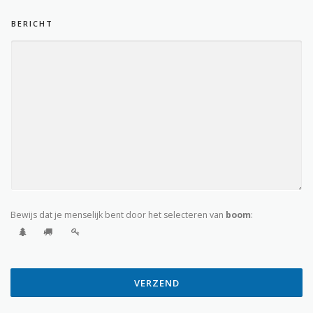
I
BERICHT
J
S
L
I
J
S
T
P
R
I
J
S
L
I
J
Bewijs dat je menselijk bent door het selecteren van
boom
:
S
T
VERZEND