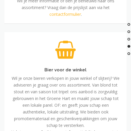
Wil je meer informatie of ben je benieuwd naar ons
assortiment? Vraag dan de prijslijst aan via het
contactformulier
.
Bier
voor
de
winkel
Bier voor de winkel
Wil je onze bieren verkopen in jouw winkel of slijterij? We
adviseren je graag over ons assortiment. Van blond tot
stout en van saison tot tripel: ons aanbod is zorgvuldig
gebrouwen in het Groene Hart en maakt jouw schap tot
een lokale parel. OF: en geeft jouw schap een
authentieke, lokale uitstraling. We bieden ook
promotiemateriaal en geschenkverpakkingen om jouw
schap te versterken.