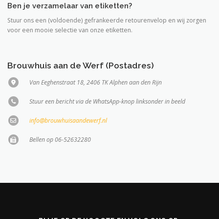
Ben je verzamelaar van etiketten?
Stuur ons een (voldoende) gefrankeerde retourenvelop en wij zorgen
voor een mooie selectie van onze etiketten.
Brouwhuis aan de Werf (Postadres)
Van Eeghenstraat 18, 2406 TK Alphen aan den Rijn
Stuur een bericht via de WhatsApp-knop linksonder in beeld
info@brouwhuisaandewerf.nl
Bellen op 06-52632280