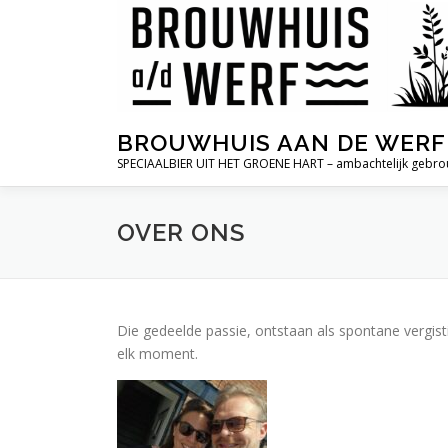
Ga
naar
de
inhoud
BROUWHUIS AAN DE WERF
SPECIAALBIER UIT HET GROENE HART – ambachtelijk gebr
OVER ONS
Die gedeelde passie, ontstaan als spontane vergist
elk moment.