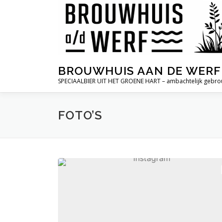
Ga
naar
de
inhoud
BROUWHUIS AAN DE WERF
SPECIAALBIER UIT HET GROENE HART – ambachtelijk gebr
FOTO’S